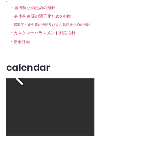
​・虐待防止のための指針
​・身体拘束等の適正化ための指針
​・感染症・食中毒の予防及びまん延防止ための指針
​・カスタマーハラスメント対応方針
​・安全計画
​calendar