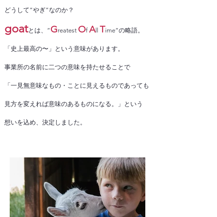
どうして”やぎ”なのか？​
goat
G
O
A
T
とは、”
reatest
f
ll
ime”の略語。
​「史上最高の〜」という意味があります。
事業所の名前に二つの意味を持たせることで
「一見無意味なもの・ことに見えるものであっても
見方を変えれば意味のあるものになる。」という
​想いを込め、決定しました。