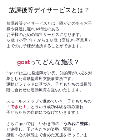
​放課後等デイサービスとは
？
放課後等デイサービスとは、障がいのあるお子
様や発達に遅れや特性のある
お子様のための福祉サービスになります。
​６歳（小学1年）から１８歳（高校3年卒業月）
までのお子様が通所することができます。
goat
ってどんな施設？
”goat”は主に発達障がい児、知的障がい児を対
象とした運動型通所支援事業所です。
運動ピラミッドに基づき、子どもたちの成長段
階に合わせた運動療育を提供いたします。
スモールステップで進めていき、子どもたちの
「
できた！
」とういう成功体験を積み重ね
​子どもたちの自信につなげていきます！
さらにgoatでは、いわき市の「
うみねこ整体
」
と連携し、子どもたちの姿勢・緊張・
感覚・心の状態まで含めた支援を行っていま