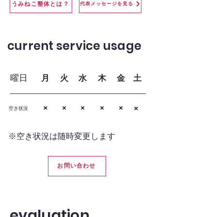
うみねこ整体とは？
代表メッセージを見る
current service usage
​曜日
​月
​火
​水
​木
​金
​土
​×
​×
​×
​×
​×
​×
​空き状況
​※空き状況は随時変更します
お問い合わせ
evaluation