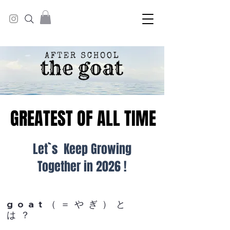
GREATEST OF ALL TIME
GREATEST OF ALL TIME
​Let`s Keep Growing
Together in 2026 !
goat（＝やぎ）と
は？