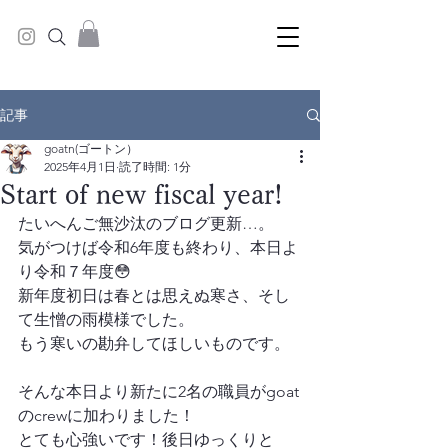
記事
goatn(ゴートン）
2025年4月1日
読了時間: 1分
Start of new fiscal year!
たいへんご無沙汰のブログ更新…。
気がつけば令和6年度も終わり、本日よ
り令和７年度😳
新年度初日は春とは思えぬ寒さ、そし
て生憎の雨模様でした。
もう寒いの勘弁してほしいものです。
そんな本日より新たに2名の職員がgoat
のcrewに加わりました！
とても心強いです！後日ゆっくりと