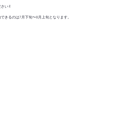
さい✌︎
できるのは7月下旬〜8月上旬となります。