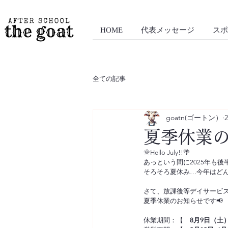
HOME
代表メッセージ
スポ
全ての記事
goatn(ゴートン）
夏季休業
🌞Hello July!!🌴
あっという間に2025年も後
そろそろ夏休み…今年はどん
さて、放課後等デイサービスg
夏季休業のお知らせです📢
休業期間：【　
8月9日（土