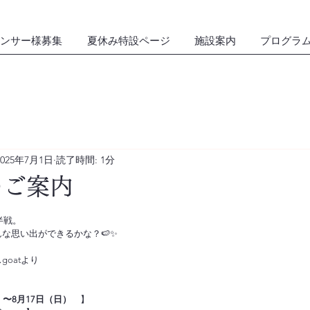
ンサー様募集
夏休み特設ページ
施設案内
プログラ
2025年7月1日
読了時間: 1分
のご案内
半戦。
な思い出ができるかな？🍉✨
oatより
）〜8月17日（日）
　】