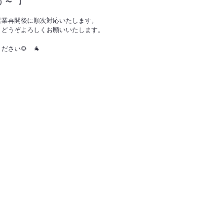
月）〜
　】
営業再開後に順次対応いたします。
、どうぞよろしくお願いいたします。
さい🌻　🐐