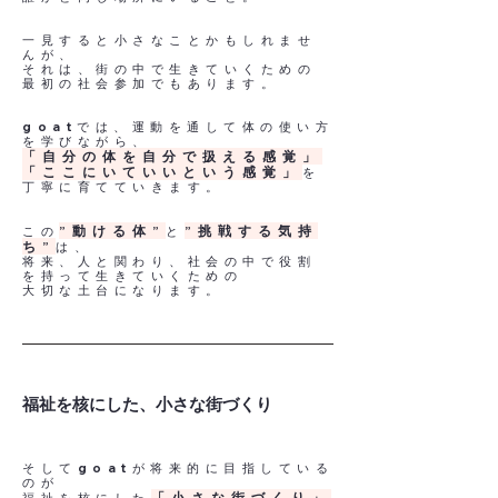
一見すると小さなことかもしれませ
んが、
それは、街の中で生きていくための
最初の社会参加でもあります。
goatでは、運動を通して体の使い方
を学びながら、
「自分の体を自分で扱える感覚」
「ここにいていいという感覚」
を
丁寧に育てていきます。
”動ける体”
”挑戦する気持
この
と
ち”
は、
将来、人と関わり、社会の中で役割
を持って生きていくための
​大切な土台になります。
​福祉を核にした、小さな街づくり
そしてgoatが将来的に目指している
のが
「小さな街づくり」