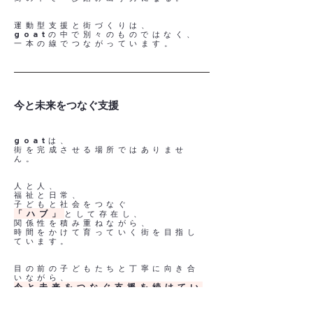
運動型支援と街づくりは、
goatの中で別々のものではなく、
​一本の線でつながっています。
​今と未来をつなぐ支援
goatは、
街を完成させる場所ではありませ
ん。
人と人、
福祉と日常、
子どもと社会をつなぐ
「ハブ」
として存在し、
関係性を積み重ねながら、
時間をかけて育っていく街を目指し
ています。
目の前の子どもたちと丁寧に向き合
いながら、
今と未来をつなぐ支援を続けてい
く。