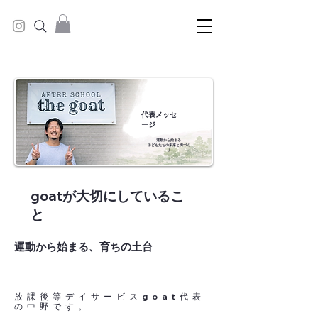
​代表メッセ
ージ
​運動から始まる
​子どもたちの未来と街づく
り
goatが大切にしているこ
と
​運動から始まる、育ちの土台
放課後等デイサービスgoat代表
の中野です。