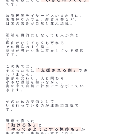
福祉を核にした
です。
放課後等デイサービスのまわりに、
古着屋やカフェ、雑貨屋等など、
日常の営みが自然と並ぶ環境。
福祉を目的にしなくても人が集ま
り、
理由がなくても立ち寄れる。
その日常のすぐ隣に、
福祉が当たり前に存在している構図
です。
この街では、
「支援される側」
子どもたちは
で終
わりません。
挨拶を交わし、人と関わり、
小さな役割を担いながら、
街の中で自然に社会につながってい
きます。
そのための準備として、
いま行っているのが運動型支援で
す。
運動で育った
「動ける体」
と
「やってみようとする気持ち」
が
街の中で一歩踏み出す力になる。