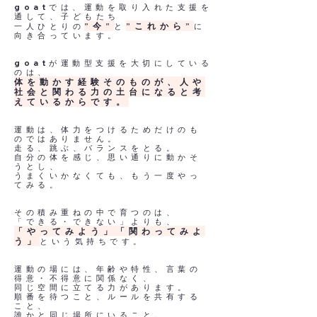
goatでは、運動を取り入れた支援を
通して、子どもたち
”今”
”これから”
一人ひとりの
と
に
向き合っています。
goatが運動型支援を大切にしている
のは、
体を動かす経験そのものが、人や
社会と関わる力の土台になると考
えているからです。
運動は、体力をつけるためだけのも
のではありません。
走る、跳ぶ、バランスをとる。
自分の体を感じ、思い通りに動かそ
うとし、
うまくいかなくても、もう一度やっ
てみる。
その積み重ねの中で育つのは、
「できる・できない」よりも、
「やってみよう」「関わってみよ
う」
という気持ちです。
運動の場には、年齢や特性、言葉の
得意・不得意に関係なく、
同じ空間に立てる力があります。
順番を待つこと、ルールを共有する
こと、
誰かと同じ場所にいること。